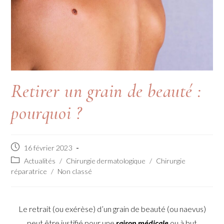
Retirer un grain de beauté :
pourquoi ?
16 février 2023
Actualités
/
Chirurgie dermatologique
/
Chirurgie
réparatrice
/
Non classé
Le retrait (ou exérèse) d’un grain de beauté (ou naevus)
peut être justifié pour une
raison médicale
ou à but