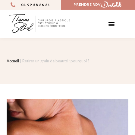
PRENDRE RDV
04 99 58 86 61
CHIRURGIE ESTHÉTIQUE
MÉDECINE ESTHÉTIQUE
AVANT / APRÈS
Accueil
|
Retirer un grain de beauté : pourquoi ?