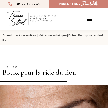
PRENDRE RDV
04 99 58 86 61
CHIRURGIE ESTHÉTIQUE
MÉDECINE ESTHÉTIQUE
AVANT / APRÈS
Accueil
|
Les interventions
|
Médecine esthétique
|
Botox
|
Botox pour la ride du
lion
BOTOX
Botox pour la ride du lion