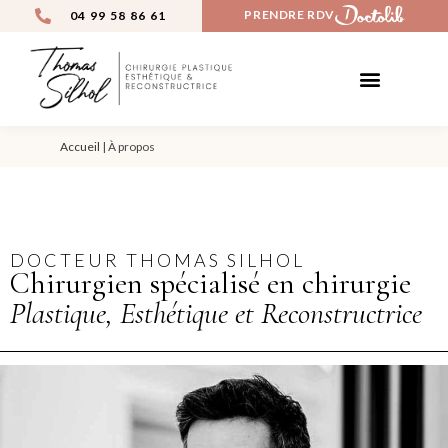
PRENDRE RDV
04 99 58 86 61
CHIRURGIE ESTHÉTIQUE
MÉDECINE ESTHÉTIQUE
AVANT / APRÈS
Accueil
|
À propos
DOCTEUR THOMAS SILHOL
Chirurgien spécialisé en chirurgie
Plastique, Esthétique et Reconstructrice