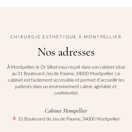
Il a été formé à Paris auprès des plus grands chirurgiens pendant son
internat.
Ses 2 années en tant que Chef de Clinique dans le prestigieux service du Pr
Lantieri lui ont permis de profiter d’une formation approfondie en chirurgie
esthétique et reconstructrice du sein, du visage et de la silhouette.
CHIRURGIE ESTHÉTIQUE À MONTPELLIER
Nos adresses
À Montpellier, le Dr Silhol vous reçoit dans son cabinet situé
au 31 Boulevard Jeu de Paume, 34000 Montpellier. Le
cabinet est facilement accessible et permet d’accueillir les
patients dans un environnement calme, agréable et
confidentiel.
Cabinet Montpellier
31 Boulevard du Jeu de Paume, 34000 Montpellier