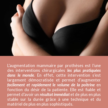
L’augmentation mammaire par prothèses est l’une
des interventions chirurgicales
les plus pratiquées
dans le monde
.
En effet, cette intervention s’est
largement démocratisée et permet d’augmenter
facilement et rapidement le volume de la poitrine
en
fonction du désir de la patiente. Elle est fiable et
permet d’avoir un
résultat immédiat
et de plus en plus
stable sur la durée grâce à une technique et du
matériel de plus en plus sophistiqués.