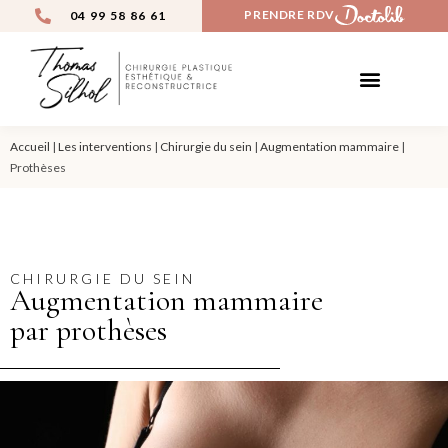
PRENDRE RDV
04 99 58 86 61
CHIRURGIE ESTHÉTIQUE
MÉDECINE ESTHÉTIQUE
AVANT / APRÈS
Accueil
|
Les interventions
|
Chirurgie du sein
|
Augmentation mammaire
|
Prothèses
CHIRURGIE DU SEIN
Augmentation mammaire
par prothèses