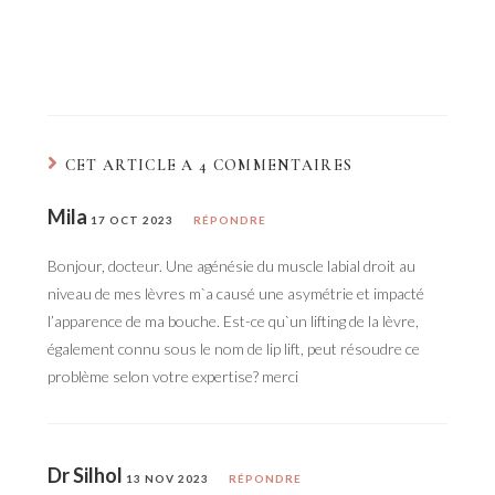
CET ARTICLE A 4 COMMENTAIRES
Mila
17 OCT 2023
RÉPONDRE
Bonjour, docteur. Une agénésie du muscle labial droit au
niveau de mes lèvres m`a causé une asymétrie et impacté
l’apparence de ma bouche. Est-ce qu`un lifting de la lèvre,
également connu sous le nom de lip lift, peut résoudre ce
problème selon votre expertise? merci
Dr Silhol
13 NOV 2023
RÉPONDRE