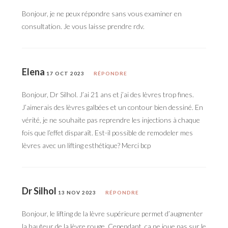
Bonjour, je ne peux répondre sans vous examiner en
consultation. Je vous laisse prendre rdv.
Elena
17 OCT 2023
RÉPONDRE
Bonjour, Dr Silhol. J’ai 21 ans et j’ai des lèvres trop fines.
J’aimerais des lèvres galbées et un contour bien dessiné. En
vérité, je ne souhaite pas reprendre les injections à chaque
fois que l’effet disparaît. Est-il possible de remodeler mes
lèvres avec un lifting esthétique? Merci bcp
Dr Silhol
13 NOV 2023
RÉPONDRE
Bonjour, le lifting de la lèvre supérieure permet d’augmenter
la hauteur de la lèvre rouge. Cependant, ça ne joue pas sur le