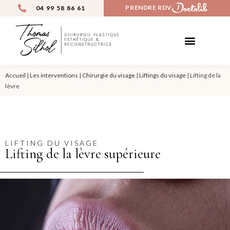
PRENDRE RDV
04 99 58 86 61
CHIRURGIE ESTHÉTIQUE
MÉDECINE ESTHÉTIQUE
AVANT / APRÈS
Accueil
|
Les interventions
|
Chirurgie du visage
|
Liftings du visage
|
Lifting de la
lèvre
LIFTING DU VISAGE
Lifting de la lèvre supérieure