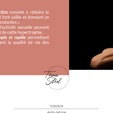
tion
consiste à réduire la
i font saillie et donnent un
pendantes ».
l’activité sexuelle peuvent
it de cette hypertrophie.
mple et rapide
permettant
ment la qualité de vie des
Indolore
Ambulatoire