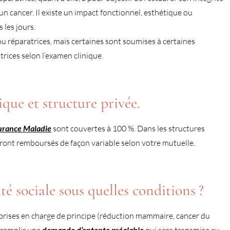
 cancer. Il existe un impact fonctionnel, esthétique ou
 les jours.
u réparatrices, mais certaines sont soumises à certaines
rices selon l’examen clinique.
que et structure privée.
urance Maladie
sont couvertes à 100 %. Dans les structures
eront remboursés de façon variable selon votre mutuelle.
é sociale sous quelles conditions ?
 prises en charge de principe (réduction mammaire, cancer du
t remplir une
demande d’entente préalable
qui sera transmise au