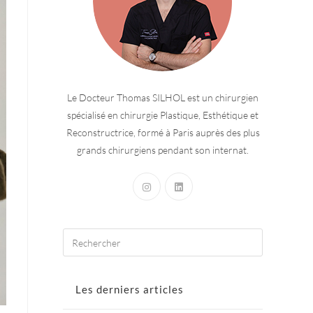
Le Docteur Thomas SILHOL est un chirurgien
spécialisé en chirurgie Plastique, Esthétique et
Reconstructrice, formé à Paris auprès des plus
grands chirurgiens pendant son internat.
Les derniers articles