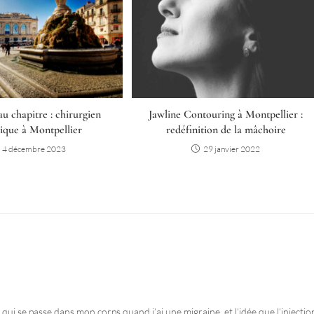
u chapitre : chirurgien
Jawline Contouring à Montpellier :
tique à Montpellier
redéfinition de la mâchoire
4 décembre 2023
29 janvier 2022
qui se passe dans mon corps quand j’ai une migraine, et l’idée que l’injecti