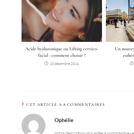
Acide hyaluronique ou Lifting cervico-
Un nouvea
facial : comment choisir ?
esthé
10 décembre 2024
CET ARTICLE A 8 COMMENTAIRES
Ophélie
Votre description m’a aidée à comprendre ce 