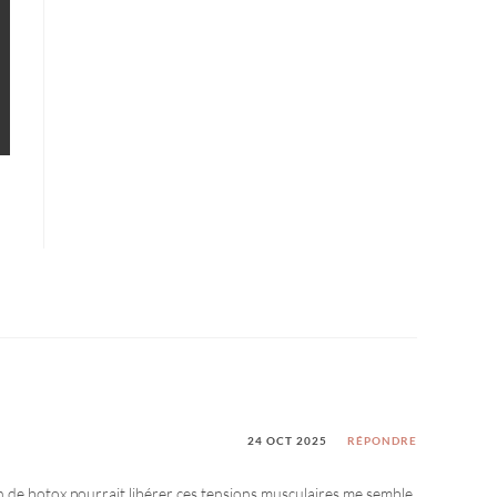
24 OCT 2025
RÉPONDRE
on de botox pourrait libérer ces tensions musculaires me semble