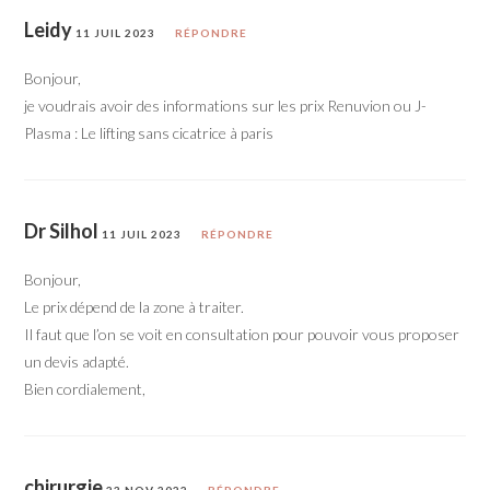
Leidy
11 JUIL 2023
RÉPONDRE
Bonjour,
je voudrais avoir des informations sur les prix Renuvion ou J-
Plasma : Le lifting sans cicatrice à paris
Dr Silhol
11 JUIL 2023
RÉPONDRE
Bonjour,
Le prix dépend de la zone à traiter.
Il faut que l’on se voit en consultation pour pouvoir vous proposer
un devis adapté.
Bien cordialement,
chirurgie
23 NOV 2022
RÉPONDRE