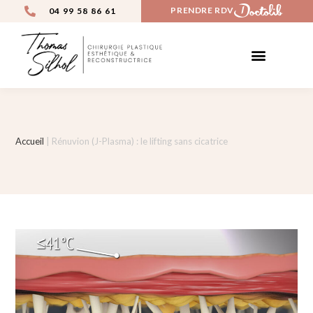
PRENDRE RDV
04 99 58 86 61
CHIRURGIE ESTHÉTIQUE
MÉDECINE ESTHÉTIQUE
AVANT / APRÈS
Accueil
|
Rénuvion (J-Plasma) : le lifting sans cicatrice