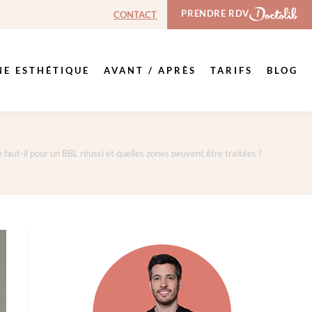
PRENDRE RDV
CONTACT
NE ESTHÉTIQUE
AVANT / APRÈS
TARIFS
BLOG
faut-il pour un BBL réussi et quelles zones peuvent être traitées ?