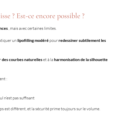
isse ? Est-ce encore possible ?
inces
, mais avec certaines limites.
ratiquer un
lipofilling modéré
pour
redessiner subtilement les
r des courbes naturelles
et à la
harmonisation de la silhouette
ent :
eul n’est pas suffisant
s est différent, et la sécurité prime toujours sur le volume.