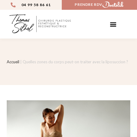
PRENDRE RDV
04 99 58 86 61
CHIRURGIE ESTHÉTIQUE
MÉDECINE ESTHÉTIQUE
AVANT / APRÈS
Accueil
|
Quelles zones du corps peut-on traiter avec la liposuccion ?