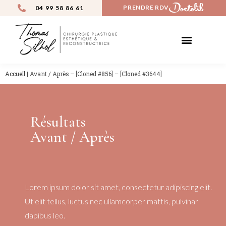
PRENDRE RDV
04 99 58 86 61
CHIRURGIE ESTHÉTIQUE
MÉDECINE ESTHÉTIQUE
AVANT / APRÈS
Accueil
|
Avant / Après – [Cloned #856] – [Cloned #3644]
Résultats
Avant / Après
Lorem ipsum dolor sit amet, consectetur adipiscing elit.
Ut elit tellus, luctus nec ullamcorper mattis, pulvinar
dapibus leo.